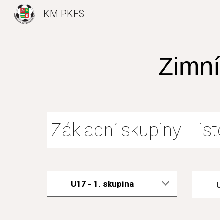
KM PKFS
Sk
Zimní
Základní skupiny - li
U17 - 1. skupina
U