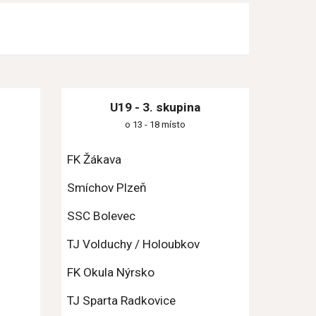
U19 - 3. skupina
o 13 - 
18
 místo
FK Žákava
Smíchov Plzeň
SSC Bolevec
TJ Volduchy / Holoubkov
FK Okula Nýrsko
TJ Sparta Radkovice