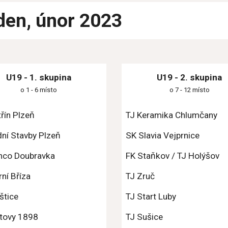
den, únor
 202
3
U19 - 1. skupina
U19 - 2. skupina
o 1 - 6 místo
o 
7
 - 
12
 místo
řín Plzeň
TJ Keramika Chlumčany
ní Stavby Plzeň
SK Slavia Vejprnice
nco Doubravka
FK Staňkov / TJ Holýšov
ní Bříza
TJ Zruč
štice
TJ Start Luby
atovy 1898
TJ Sušice