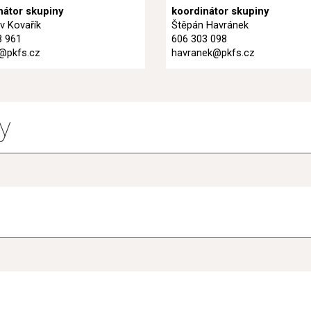
nátor skupiny
koordinátor skupiny
v Kovařík
Štěpán Havránek
8 961
606 303 098
k@pkfs.cz
havranek@pkfs.cz
y