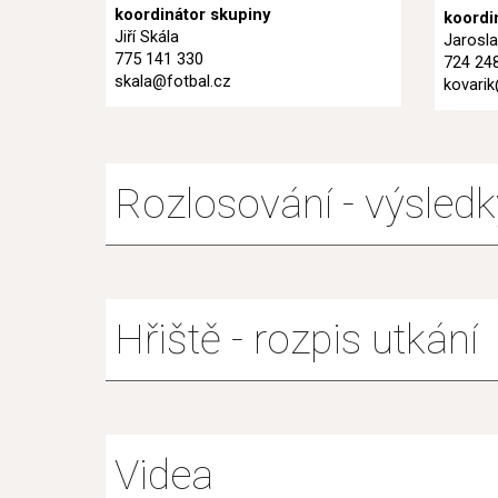
koordinátor skupiny
koordi
Jiří Skála
Jarosla
775 141 330
724 24
skala@fotbal.cz
kovari
Rozlosování - výsledk
Hřiště - rozpis utkání
Videa