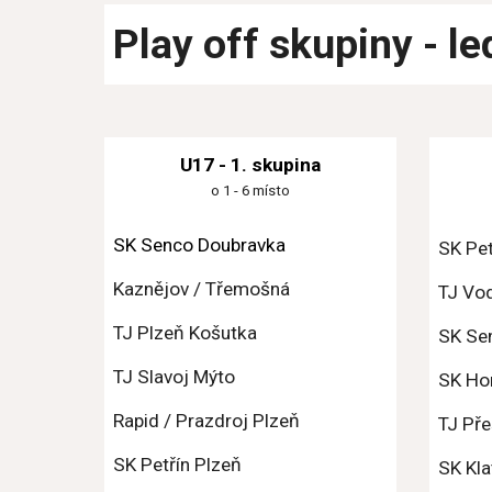
Play off
 skupiny - 
le
U17 - 1. skupina
o 1 - 6 místo
SK Senco Doubravka
SK Pet
Kaznějov / Třemošná
TJ Vod
TJ Plzeň Košutka
SK Se
TJ Slavoj Mýto
SK Hor
Rapid / Prazdroj Plzeň
TJ Pře
SK Petřín Plzeň
SK Kl