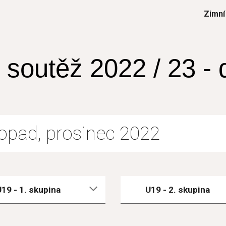
Zimní
ip to main content
Skip to navigat
 soutěž 202
2 / 23
 -
stopad, prosinec 2022
19 - 1. skupina
U19 - 
2
. skupina