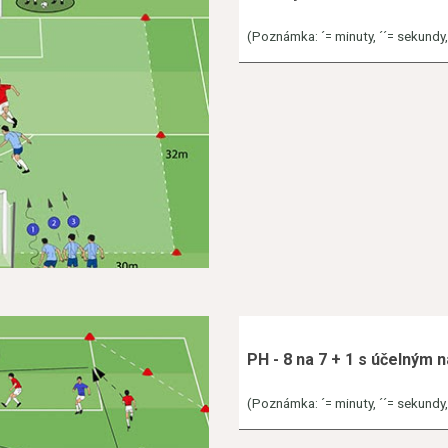
(Poznámka: ´= minuty, ´´= sekundy, h
PH - 8 na 7 + 1 s účelným
(Poznámka: ´= minuty, ´´= sekundy, h