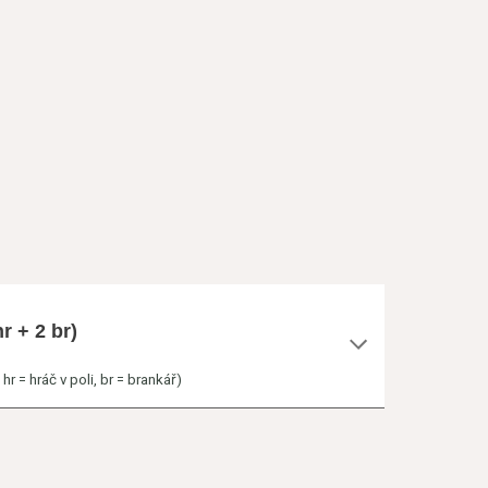
r + 2 br)
r = hráč v poli, br = brankář)