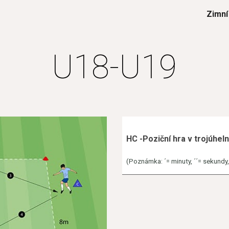
Zimní
ip to main content
Skip to navigat
U1
8
-U1
9
HC -Poziční hra v trojúheln
(Poznámka: ´= minuty, ´´= sekundy, h