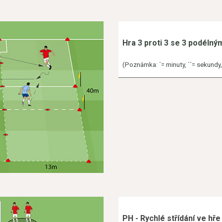
Hra 3 proti 3 se 3 podéln
(Poznámka: ´= minuty, ´´= sekundy, h
PH - Rychlé střídání ve hře 