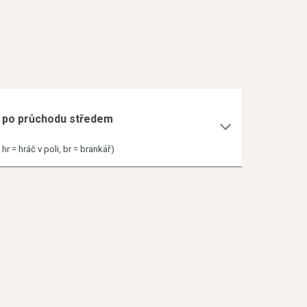
ku po průchodu středem
r = hráč v poli, br = brankář)