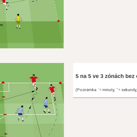
5 na 5 ve 3 zónách bez o
(Poznámka: ´= minuty, ´´= sekundy, h