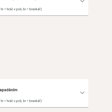
r = hráč v poli, br = brankář)
 napadáním
r = hráč v poli, br = brankář)