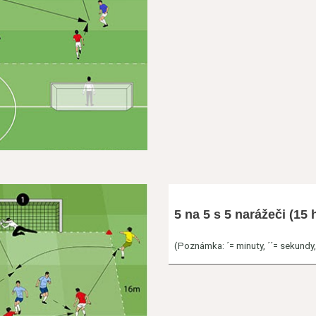
5 na 5 s 5 narážeči (15 h
(Poznámka: ´= minuty, ´´= sekundy, h