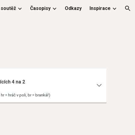
 soutěž
Časopisy
Odkazy
Inspirace
ion
ících 4 na 2
r = hráč v poli, br = brankář)