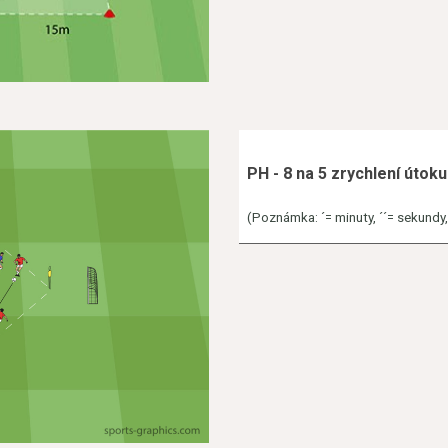
PH - 8 na 5 zrychlení úto
(Poznámka: ´= minuty, ´´= sekundy, h