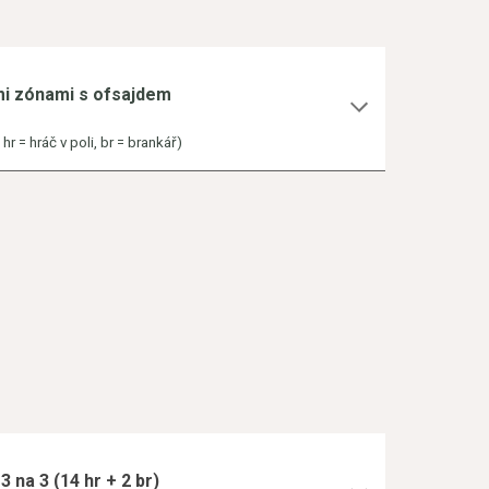
ými zónami s ofsajdem
r = hráč v poli, br = brankář)
3 na 3 (14 hr + 2 br)