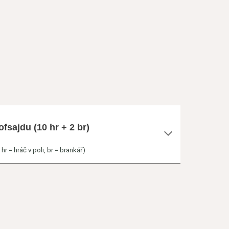
fsajdu (10 hr + 2 br)
r = hráč v poli, br = brankář)